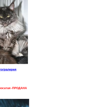
тогралерея
олосатая -ПРОДАНА