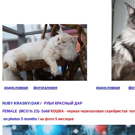
фо
родословная
фотогалерея
родословная
RUBY KRASNYI DAR /
РУБИ КРАСНЫЙ ДАР
FEMALE (MCO fs 23)- Sold/
КОШКА - черная черепаховая серебристая п
on photos 5 months /
на фото 5 месяцев