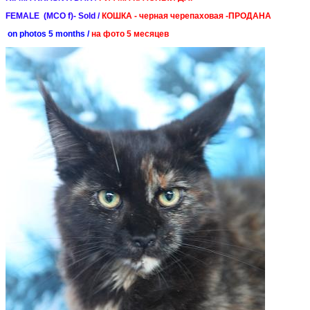
FEMALE (MCO f)- Sold /
КОШКА - черная черепаховая -ПРОДАНА
on photos 5 months /
на фото 5 месяцев