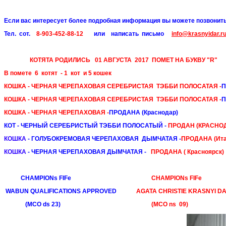
Если вас интересует более подробная информация вы можете позвонит
Тел. сот.
8-903-452-88-12
или написать письмо
info@krasnyidar.r
КОТЯТА РОДИЛИСЬ 01 АВГУСТА 2017 ПОМЕТ НА БУКВУ "R"
В помете 6 котят - 1 кот и 5 кошек
КОШКА - ЧЕРНАЯ ЧЕРЕПАХОВАЯ СЕРЕБРИСТАЯ ТЭББИ ПОЛОСАТАЯ -
П
КОШКА - ЧЕРНАЯ ЧЕРЕПАХОВАЯ СЕРЕБРИСТАЯ ТЭББИ ПОЛОСАТАЯ -
П
КОШКА - ЧЕРНАЯ ЧЕРЕПАХОВАЯ -
ПРОДАНА (Краснодар)
КОТ - ЧЕРНЫЙ СЕРЕБРИСТЫЙ ТЭББИ ПОЛОСАТЫЙ -
ПРОДАН (КРАСНО
КОШКА
-
ГОЛУБОКРЕМОВАЯ ЧЕРЕПАХОВАЯ ДЫМЧАТАЯ
-
ПРОДАНА (Ита
КОШКА
-
ЧЕРНАЯ ЧЕРЕПАХОВАЯ ДЫМЧАТАЯ
-
ПРОДАНА ( Красноярск)
CHAMPIONs FIFe
CHAMPIONs FIFe
WABUN QUALIFICATIONS APPROVED
AGATA CHRISTIE KRASNYI D
(MCO ds 23)
(MCO ns 09)