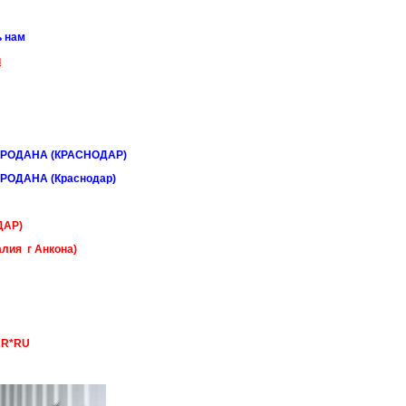
ь нам
u
РОДАНА (КРАСНОДАР)
РОДАНА (Краснодар)
ДАР)
лия г Анкона)
AR*RU