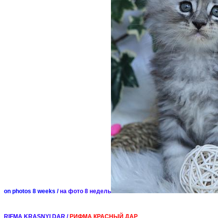
on photos 8 weeks /
на фото 8 недель
RIFMA KRASNYI DAR /
РИФМА КРАСНЫЙ ДАР